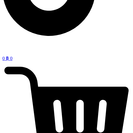
0
฿
0