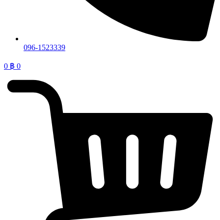
096-1523339
0
฿
0