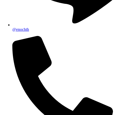
@enochth