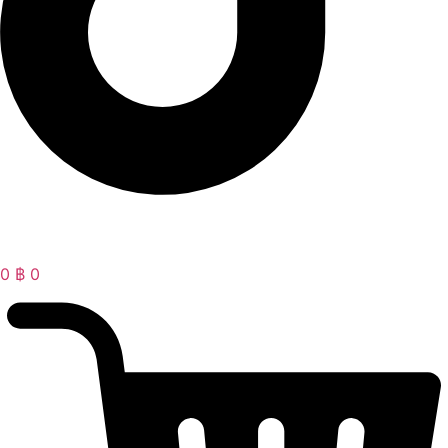
0
฿
0