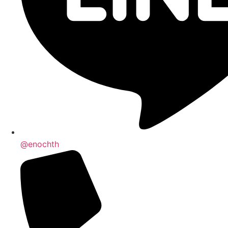
@enochth