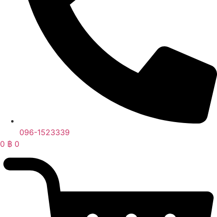
096-1523339
0
฿
0