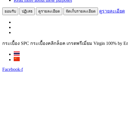
Read more about these purposes
ดูรายละเอียด
ยอมรับ
ปฏิเสธ
ดูรายละเอียด
จัดเก็บรายละเอียด
Skip
กระเบื้อง SPC กระเบื้องคลิกล็อค เกรดพรีเมี่ยม Virgin 100% by E
to
content
Facebook-f