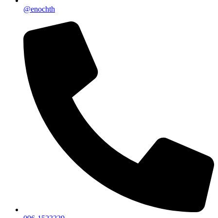
@enochth