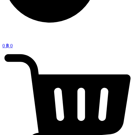
0
฿
0