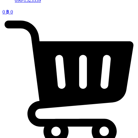
096-1523339
0
฿
0