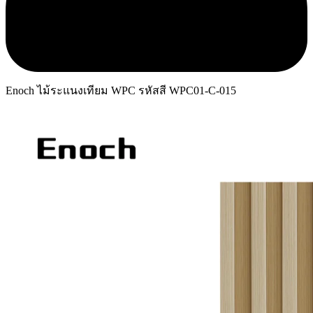
Enoch ไม้ระแนงเทียม WPC รหัสสี WPC01-C-015