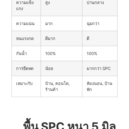
ความแข็ง
สูง
ปานกลาง
แรง
ความแน่น
มาก
นุ่มกว่า
ทนแรงกด
ดีมาก
ดี
กันน้ำ
100%
100%
การยืดหด
น้อย
มากกว่า SPC
เหมาะกับ
บ้าน, คอนโด,
ห้องนอน, บ้าน
ร้านค้า
พัก
พื้น SPC หนา 5 มิล