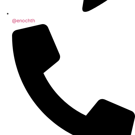
@enochth