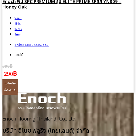
Enoch พื้น SPC PREMIUM รุ่น ELITE PRIME รหัสสี YN809 –
Honey Oak
Size :
180x
1220x
4mm.
1 กล่อง / 13 แผ่น / 2.855 ตร.ม.
ลายไม้
390฿
290฿
ดูเพิ่มเติม
สั่งซื้อสินค้า
Enoch Flooring (Thailand) Co., Ltd.
บริษัท อีโนช ฟลูริง (ไทยแลนด์) จำกัด