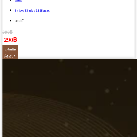
4mm.
1 กล่อง / 13 แผ่น / 2.855 ตร.ม.
ลายไม้
390฿
290฿
ดูเพิ่มเติม
สั่งซื้อสินค้า