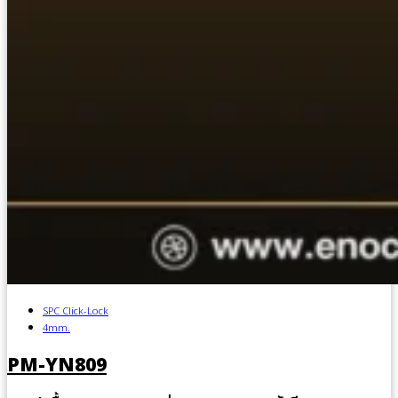
SPC Click-Lock
4mm.
PM-YN809