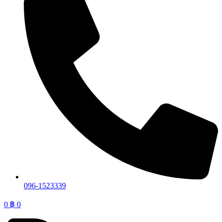
096-1523339
0
฿
0