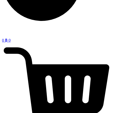
0
฿
0