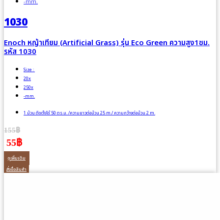
-mm.
1030
Enoch หญ้าเทียม (Artificial Grass) รุ่น Eco Green ความสูง1ซม.
รหัส 1030
Size :
20x
250x
-mm.
1 ม้วน ติดตั้งได้ 50 ตร.ม. /ความยาวต่อม้วน 25 m./ ความกว้างต่อม้วน 2 m.
155฿
55฿
ดูเพิ่มเติม
สั่งซื้อสินค้า