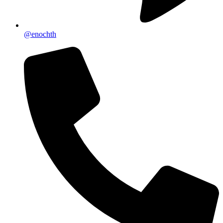
@enochth