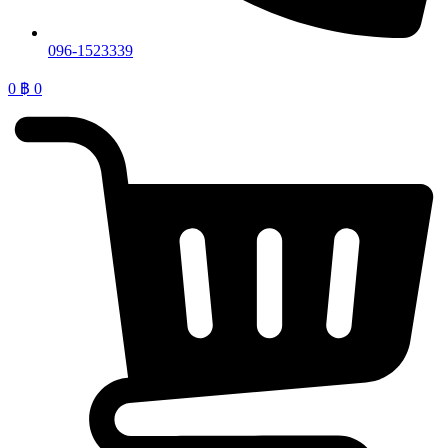
096-1523339
0
฿
0