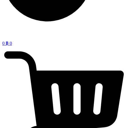
0
฿
0