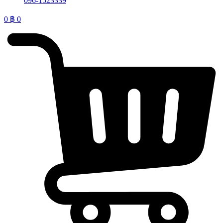
096-1523339
0
฿
0