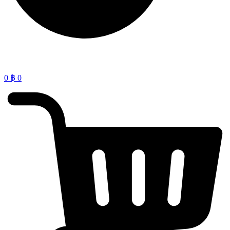
0
฿
0