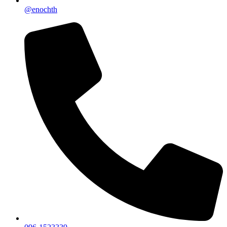
@enochth