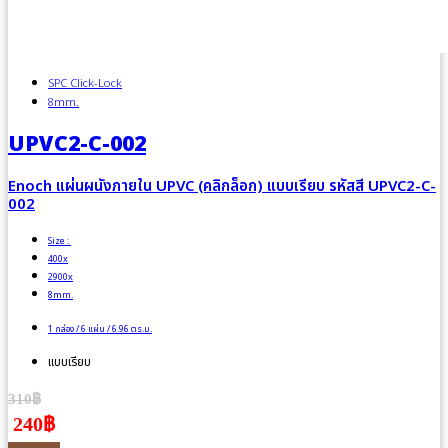
SPC Click-Lock
8mm.
UPVC2-C-002
Enoch แผ่นผนังภายใน UPVC (คลิกล็อก) แบบเรียบ รหัสสี UPVC2-C-
002
Size :
400x
2900x
8mm.
1 กล่อง / 6 แผ่น / 6.96 ตร.ม.
แบบเรียบ
310฿
240฿