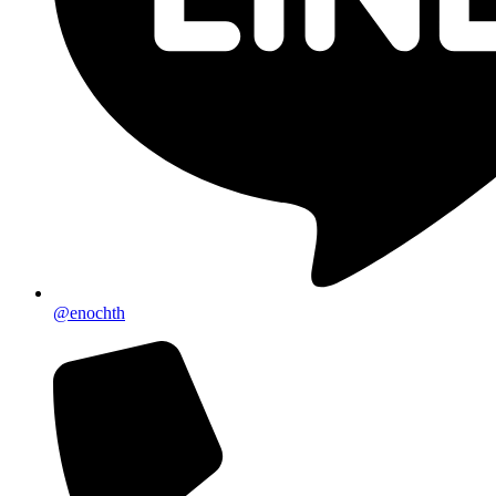
@enochth