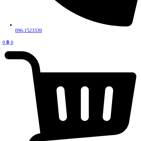
096-1523339
0
฿
0