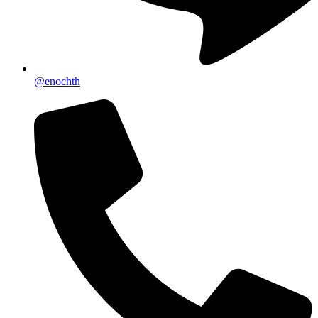
@enochth