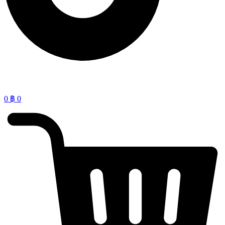
0
฿
0